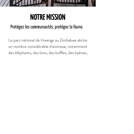
NOTRE MISSION
Protégez les communautés, protégez la faune.
Le parc national de Hwange au Zimbabwe abrite
un nombre considérable d'animaux, notamment
des éléphants, des lions, des buffles, des hyènes,
des guépards et des léopards. Les communautés
vivant le long de la limite sud du parc voient
souvent des éléphants détruire leurs récoltes ou
des prédateurs tels que l'hyène et le lion tuer leur
bétail domestique. En protégeant les
communautés de la faune, les Cobras atténuent
les attitudes anti-faune et le potentiel de
braconnage. En fin de compte, ils protègent la
faune du parc.