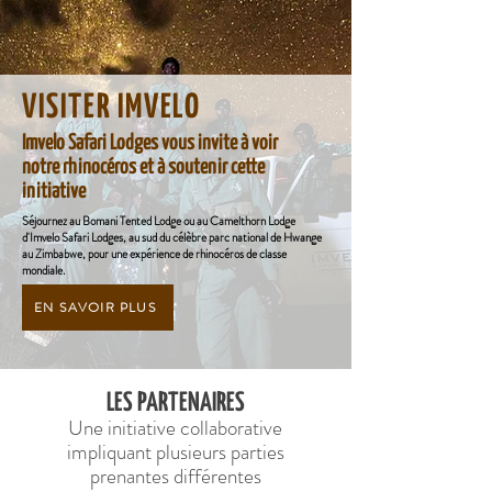
VISITER IMVELO
Imvelo Safari Lodges vous invite à voir
notre rhinocéros et à soutenir cette
initiative
Séjournez au Bomani Tented Lodge ou au Camelthorn Lodge
d'Imvelo Safari Lodges, au sud du célèbre parc national de Hwange
au Zimbabwe, pour une expérience de rhinocéros de classe
mondiale.
EN SAVOIR PLUS
LES PARTENAIRES
Une initiative collaborative
impliquant plusieurs parties
prenantes différentes