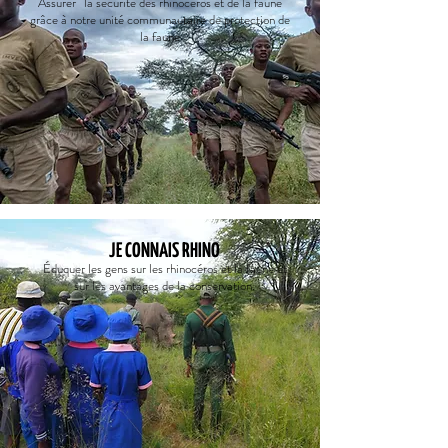
Assurer
la sécurité des rhinocéros et de la faune
grâce à notre unité communautaire de protection de
la faune
JE CONNAIS RHINO
Éduquer les gens sur les rhinocéros et la faune et
sur les avantages de la conservation.